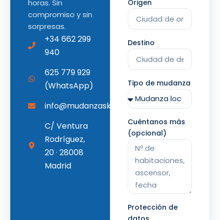
horas. Sin
Origen
compromiso y sin
sorpresas.
+34 662 299
Destino
940
625 779 929
Tipo de mudanza
(WhatsApp)
info@mudanzaskhristian.com
Cuéntanos más
C/ Ventura
(opcional)
Rodríguez,
20 · 28008
Madrid
Protección de
datos