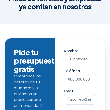
ya confían en nosotros
Pide tu
Nombre
presupuesto
gratis
Teléfono
Cuéntanos los
detalles de tu
mudanza y te
Email
enviamos un
precio cerrado
en menos de 24